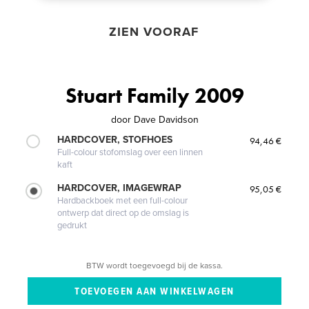
ZIEN VOORAF
Stuart Family 2009
door
Dave Davidson
HARDCOVER, STOFHOES
94,46 €
Full-colour stofomslag over een linnen
kaft
HARDCOVER, IMAGEWRAP
95,05 €
Hardbackboek met een full-colour
ontwerp dat direct op de omslag is
gedrukt
BTW wordt toegevoegd bij de kassa.