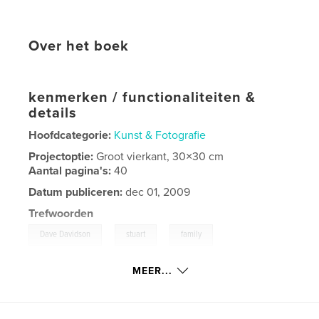
Over het boek
kenmerken / functionaliteiten &
details
Hoofdcategorie:
Kunst & Fotografie
Projectoptie:
Groot vierkant, 30×30 cm
Aantal pagina's:
40
Datum publiceren:
dec 01, 2009
Trefwoorden
,
,
,
Dave Davidson
stuart
family
,
,
photography
fuzography
art
MEER...
,
fuzographer