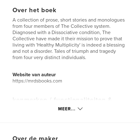
Over het boek
A collection of prose, short stories and monologues
from four members of The Collective system.
Diagnosed with a Dissociative condition, The
Collective have made it their mission to prove that
living with 'Healthy Multiplicity' is indeed a blessing
and not a disorder. Tales of triumph and tragedy
from four very distinct individuals.
Website van auteur
https://mrdsbooks.com
kenmerken / functionaliteiten &
details
MEER...
Hoofdcategorie:
Literaire fictie
Aanvullende categorieën
Psychologische fictie
,
Sprookjes
Over de maker