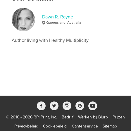
Projectoptie:
13×20 cm
Aantal pagina's:
142
ISBN
Dawn R. Rayne
Paperback: 9781715904890
Queensland, Australia
Datum publiceren:
nov 25, 2020
Taal
English
Author living with Healthy Multiplicity
Trefwoorden
,
,
,
inspirational
poetry
monologues
Short stories
© 2016 - 2026 RPI Print, Inc.
Bedrijf
Werken bij Blurb
Prijzen
Privacybeleid
Cookiebeleid
Klantenservice
Sitemap