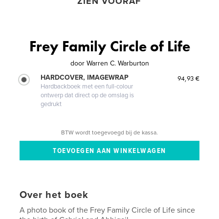
ZIEN VOORAF
Frey Family Circle of Life
door
Warren C. Warburton
HARDCOVER, IMAGEWRAP
94,93 €
Hardbackboek met een full-colour
ontwerp dat direct op de omslag is
gedrukt
BTW wordt toegevoegd bij de kassa.
Over het boek
A photo book of the Frey Family Circle of Life since