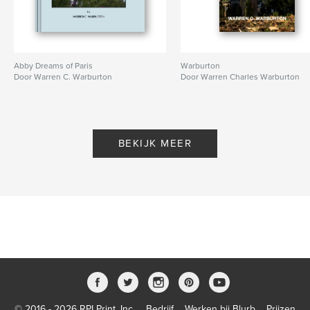
Abby Dreams of Paris
Warburton
Door Warren C. Warburton
Door Warren Charles Warburton
BEKIJK MEER
© 2016 - 2026 RPI Print, Inc.
Bedrijf
Werken bij Blurb
Prijzen