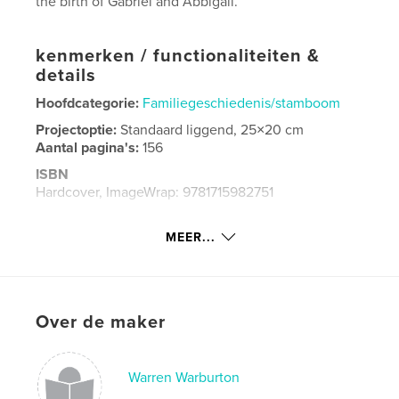
the birth of Gabriel and Abbigail.
kenmerken / functionaliteiten &
details
Hoofdcategorie:
Familiegeschiedenis/stamboom
Projectoptie:
Standaard liggend, 25×20 cm
Aantal pagina's:
156
ISBN
Hardcover, ImageWrap: 9781715982751
Datum publiceren:
dec 02, 2020
MEER...
Taal
English
Trefwoorden
Frey
Over de maker
Warren Warburton