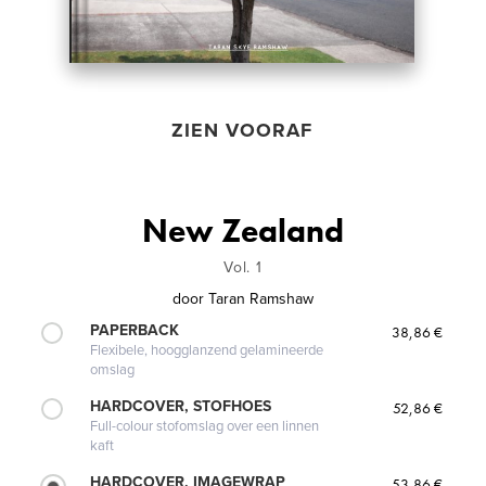
ZIEN VOORAF
New Zealand
Vol. 1
door
Taran Ramshaw
PAPERBACK
38,86 €
Flexibele, hoogglanzend gelamineerde
omslag
HARDCOVER, STOFHOES
52,86 €
Full-colour stofomslag over een linnen
kaft
HARDCOVER, IMAGEWRAP
53,86 €