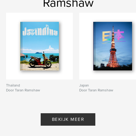
Ramshaw
Thailand
Japan
Door Taran Ramshaw
Door Taran Ramshaw
BEKIJK MEER