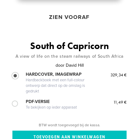
ZIEN VOORAF
South of Capricorn
A view of life on the steam railways of South Africa
door
David Hill
HARDCOVER, IMAGEWRAP
329,34 €
Hardbackboek met een full-colour
ontwerp dat direct op de omslag is
gedrukt
PDF-VERSIE
11,49 €
Te bekijken op ieder apparaat
BTW wordt toegevoegd bij de kassa.