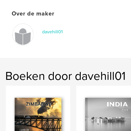
,
,
,
,
life
railways
trains
steam
Over de maker
,
Africa
South
davehill01
Boeken door davehill01