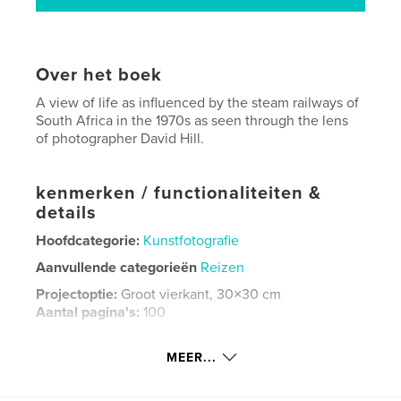
Over het boek
A view of life as influenced by the steam railways of
South Africa in the 1970s as seen through the lens
of photographer David Hill.
kenmerken / functionaliteiten &
details
Hoofdcategorie:
Kunstfotografie
Aanvullende categorieën
Reizen
Projectoptie:
Groot vierkant, 30×30 cm
Aantal pagina's:
100
Datum publiceren:
feb 09, 2021
MEER...
Taal
English
Trefwoorden