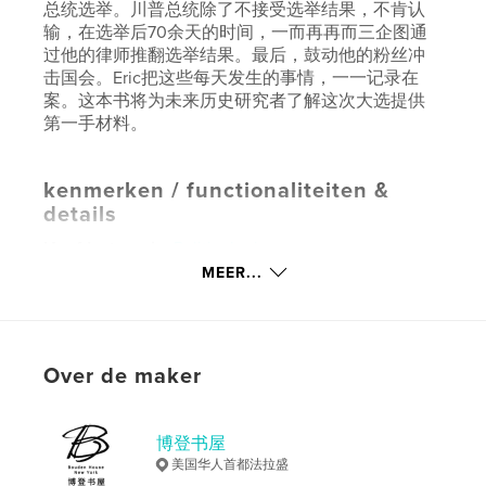
总统选举。川普总统除了不接受选举结果，不肯认
输，在选举后70余天的时间，一而再再而三企图通
过他的律师推翻选举结果。最后，鼓动他的粉丝冲
击国会。Eric把这些每天发生的事情，一一记录在
案。这本书将为未来历史研究者了解这次大选提供
第一手材料。
kenmerken / functionaliteiten &
details
Hoofdcategorie:
Politicologie
MEER...
Aanvullende categorieën
Verenigde Staten (VS)
Projectoptie:
15×23 cm
Aantal pagina's:
358
Datum publiceren:
feb 13, 2021
Over de maker
Taal
Undetermined
Trefwoorden
博登书屋
,
,
Porter
Eric
博登书屋
美国华人首都法拉盛