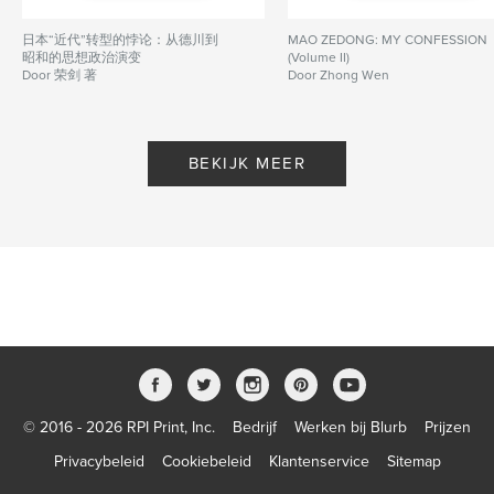
日本“近代”转型的悖论：从德川到
MAO ZEDONG: MY CONFESSION
昭和的思想政治演变
(Volume II)
Door 荣剑 著
Door Zhong Wen
BEKIJK MEER
© 2016 - 2026 RPI Print, Inc.
Bedrijf
Werken bij Blurb
Prijzen
Privacybeleid
Cookiebeleid
Klantenservice
Sitemap