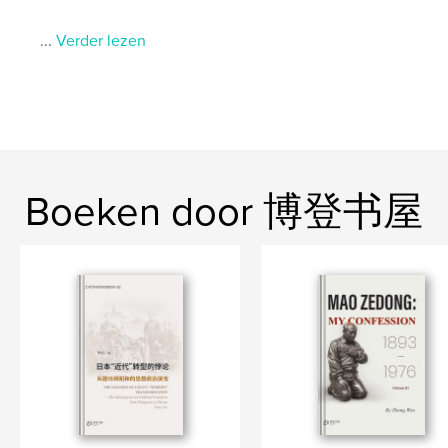
...
Verder lezen
Boeken door 博登书屋