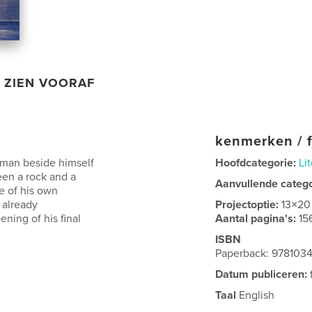
ZIEN VOORAF
kenmerken / f
 man beside himself
Hoofdcategorie:
Lit
een a rock and a
Aanvullende categ
e of his own
s already
Projectoptie:
13×20
ening of his final
Aantal pagina's:
15
ISBN
Paperback: 978103
Datum publiceren:
Taal
English