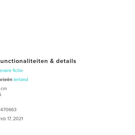
unctionaliteiten & details
eraire fictie
orieën
Ierland
 cm
6
4470663
feb 17, 2021