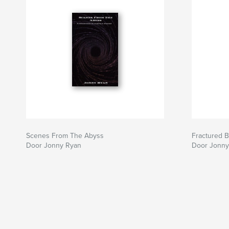
Scenes From The Abyss
Fractured 
Door Jonny Ryan
Door Jonny