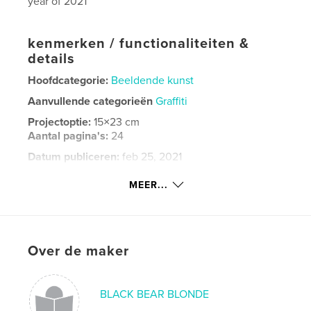
year of 2021
kenmerken / functionaliteiten &
details
Hoofdcategorie:
Beeldende kunst
Aanvullende categorieën
Graffiti
Projectoptie:
15×23 cm
Aantal pagina's:
24
Datum publiceren:
feb 25, 2021
Taal
English
MEER...
Trefwoorden
,
,
,
,
MOLE
portraits
graffiti
fine art
,
art
mole
Over de maker
BLACK BEAR BLONDE