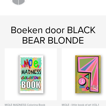
Boeken door BLACK
BEAR BLONDE
MOLE MADNESS Coloring Book
MOLE : little book of art VOL.1