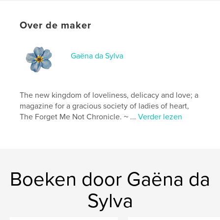
Aanvullende categorieën
Huis en tuin
Projectoptie:
US Letter, 22×28 cm
Over de maker
Aantal pagina's:
64
Datum publiceren:
mar 12, 2021
Taal
English
Gaëna da Sylva
The new kingdom of loveliness, delicacy and love; a
magazine for a gracious society of ladies of heart,
The Forget Me Not Chronicle. ~ ...
Verder lezen
Boeken door Gaëna da
Sylva