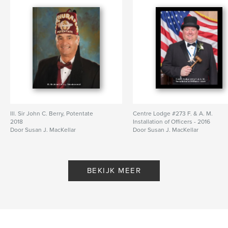
Ill. Sir John C. Berry, Potentate
Centre Lodge #273 F. & A. M.
2018
Installation of Officers - 2016
Door Susan J. MacKellar
Door Susan J. MacKellar
BEKIJK MEER