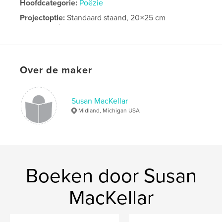
Hoofdcategorie:
Poëzie
Projectoptie:
Standaard staand, 20×25 cm
Aantal pagina's:
138
Datum publiceren:
dec 08, 2009
Over de maker
Susan MacKellar
Midland, Michigan USA
Boeken door Susan
MacKellar