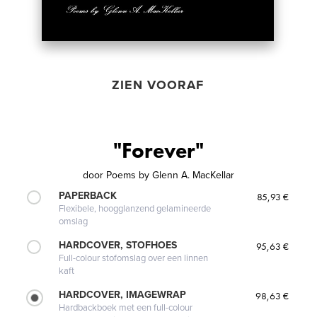
ZIEN VOORAF
"Forever"
door
Poems by Glenn A. MacKellar
PAPERBACK
85,93 €
Flexibele, hoogglanzend gelamineerde
omslag
HARDCOVER, STOFHOES
95,63 €
Full-colour stofomslag over een linnen
kaft
HARDCOVER, IMAGEWRAP
98,63 €
Hardbackboek met een full-colour