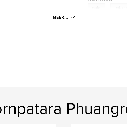
,
winter
reykjavi
MEER...
rnpatara Phuang