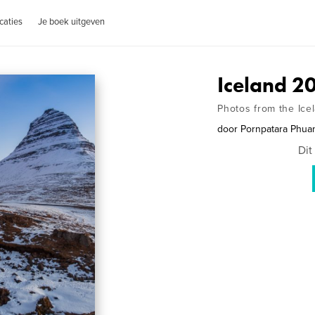
caties
Je boek uitgeven
Iceland 2
Photos from the Icel
door
Pornpatara Phua
Dit