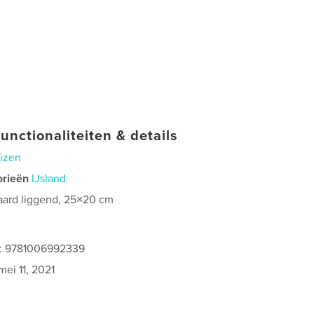
unctionaliteiten & details
izen
orieën
IJsland
aard liggend, 25×20 cm
s: 9781006992339
mei 11, 2021