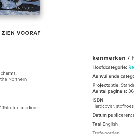
ZIEN VOORAF
kenmerken / f
Hoofdcategorie:
Re
l charms,
Aanvullende categ
, the Northern
Projectoptie:
Stand
Aantal pagina's:
36
ISBN
Hardcover, stofhoe
930145&utm_medium=
Datum publiceren:
Taal
English
Trefwoorden