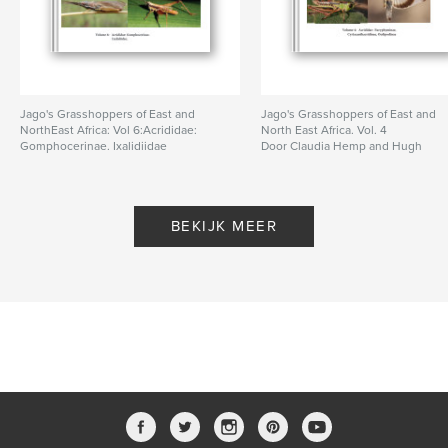
Jago's Grasshoppers of East and
Jago's Grasshoppers of East and
NorthEast Africa: Vol 6:Acrididae:
North East Africa. Vol. 4
Gomphocerinae. Ixalidiidae
Door Claudia Hemp and Hugh
Door C.H.F. Rowell, C. Hemp
Rowell
BEKIJK MEER