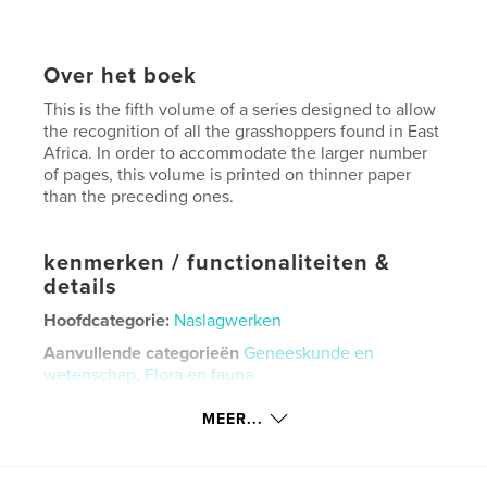
Over het boek
This is the fifth volume of a series designed to allow
the recognition of all the grasshoppers found in East
Africa. In order to accommodate the larger number
of pages, this volume is printed on thinner paper
than the preceding ones.
kenmerken / functionaliteiten &
details
Hoofdcategorie:
Naslagwerken
Aanvullende categorieën
Geneeskunde en
wetenschap
,
Flora en fauna
Projectoptie:
Standaard liggend, 25×20 cm
MEER...
Aantal pagina's:
254
ISBN
Paperback: 9781006695230