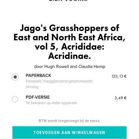
Jago's Grasshoppers of
East and North East Africa,
vol 5, Acrididae:
Acridinae.
door
Hugh Rowell and Claudia Hemp
PAPERBACK
123,13 €
Flexibele, hoogglanzend gelamineerde
omslag
PDF-VERSIE
3,49 €
Te bekijken op ieder apparaat
BTW wordt toegevoegd bij de kassa.