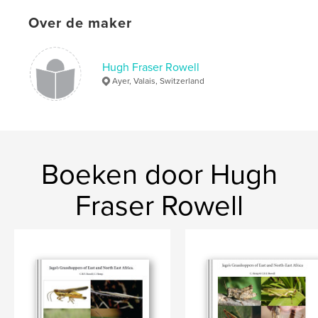
Datum publiceren:
jul 23, 2021
Over de maker
Taal
English
Trefwoorden
Hugh Fraser Rowell
,
,
Ayer, Valais, Switzerland
Entomology
Africa
Grasshoppers
Boeken door Hugh
Fraser Rowell