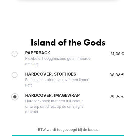
Island of the Gods
PAPERBACK
31,36 €
Flexibele, hoogglanzend gelamineerde
omslag
HARDCOVER, STOFHOES
38,36 €
Full-colour stofomslag over een linnen
kaft
HARDCOVER, IMAGEWRAP
38,36 €
Hardbackboek met een full-colour
ontwerp dat direct op de omslag is
gedrukt
BTW wordt toegevoegd bij de kassa.