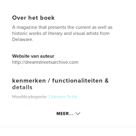
Over het boek
A magazine that presents the current as well as
historic works of literary and visual artists from
Delaware.
Website van auteur
http://dreamstreetsarchive.com
kenmerken / functionaliteiten &
details
Hoofdcategorie:
Literaire fictie
Aanvullende categorieën
Geschiedenis
,
Poëzie
MEER...
Projectoptie:
US Letter, 22×28 cm
Aantal pagina's:
48
Datum publiceren:
aug 02, 2021