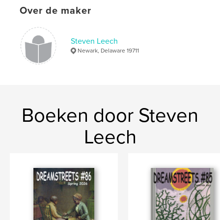
Taal
English
Over de maker
Trefwoorden
,
,
Literature
Poetry
Delaware
Steven Leech
Newark, Delaware 19711
Boeken door Steven
Leech