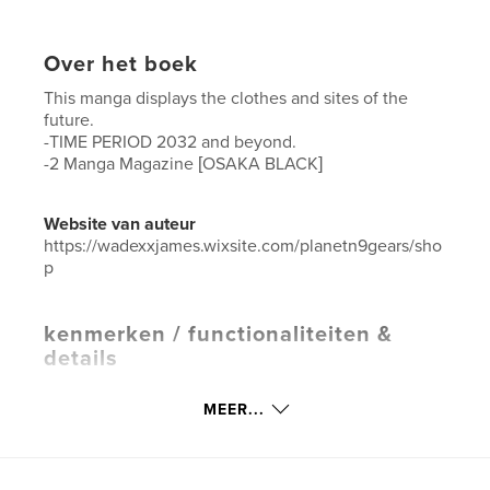
Over het boek
This manga displays the clothes and sites of the
future.
-TIME PERIOD 2032 and beyond.
-2 Manga Magazine [OSAKA BLACK]
Website van auteur
https://wadexxjames.wixsite.com/planetn9gears/sho
p
kenmerken / functionaliteiten &
details
Hoofdcategorie:
Catalogi
MEER...
Aanvullende categorieën
Mode
,
Kunst & Fotografie
Projectoptie:
US Letter, 22×28 cm
Aantal pagina's:
72