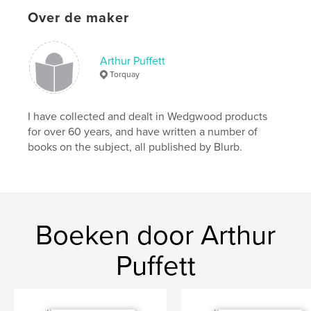
Trefwoorden
Over de maker
,
,
Etruria
antiques
Wedgwood
Arthur Puffett
Torquay
I have collected and dealt in Wedgwood products
for over 60 years, and have written a number of
books on the subject, all published by Blurb.
Boeken door Arthur
Puffett