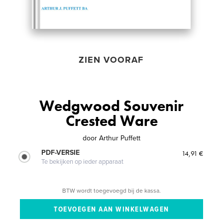
ZIEN VOORAF
Wedgwood Souvenir
Crested Ware
door
Arthur Puffett
PDF-VERSIE
14,91 €
Te bekijken op ieder apparaat
BTW wordt toegevoegd bij de kassa.