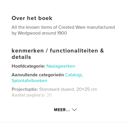
Over het boek
All the known items of Crested Ware manufactured
by Wedgwood around 1900
kenmerken / functionaliteiten &
details
Hoofdcategorie:
Naslagwerken
Aanvullende categorieën
Catalogi
,
Salontafelboeken
Projectoptie:
Standaard staand, 20×25 cm
Aantal pagina's:
20
ISBN
Paperback: 9781006379475
MEER...
Datum publiceren:
ok 19, 2021
Taal
English