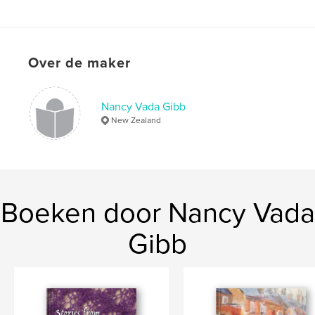
Projectoptie:
Standaard staand, 20×25 cm
Aantal pagina's:
104
ISBN
Over de maker
Hardcover, ImageWrap: 9781006298363
Datum publiceren:
nov 09, 2021
Taal
English
Nancy Vada Gibb
New Zealand
Trefwoorden
,
descendants
emigration
Boeken door Nancy Vada
Gibb