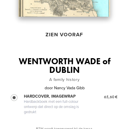
ZIEN VOORAF
WENTWORTH WADE of
DUBLIN
A family history
door
Nancy Vada Gibb
HARDCOVER, IMAGEWRAP
65,60 €
Hardbackboek met een full-colour
ontwerp dat direct op de omslag is
gedrukt
BTW wordt toegevoegd bij de kassa.