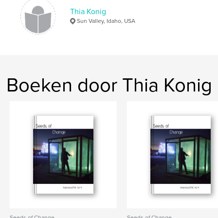
,
,
travel photography
pairs of squares
together
Thia Konig
Sun Valley, Idaho, USA
Boeken door Thia Konig
Seeds of Change
Seeds of Change