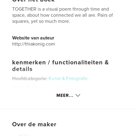
TOGETHER is a visual poem through time and
space, about how connected we all are. Pairs of
squares, yet so much more.
Website van auteur
http://thiakonig.com
kenmerken / functionaliteiten &
details
Hoofdcategorie:
Kunst & Fotografie
Aanvullende categorieën
Reizen
MEER...
Projectoptie:
Klein vierkant, 18×18 cm
Aantal pagina's:
110
Datum publiceren:
nov 23, 2021
Taal
English
Over de maker
Trefwoorden