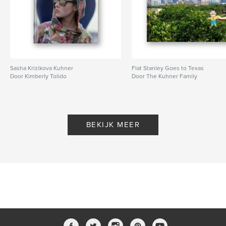
Sasha Krizikova Kuhner
Flat Stanley Goes to Texas
Door Kimberly Tolido
Door The Kuhner Family
BEKIJK MEER