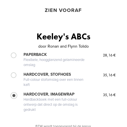
ZIEN VOORAF
Keeley's ABCs
door
Ronan and Flynn Tolido
PAPERBACK
28,16 €
Flexibele, hoogglanzend gelamineerde
omslag
HARDCOVER, STOFHOES
35,16 €
Full-colour stofomslag over een linnen
kaft
HARDCOVER, IMAGEWRAP
35,16 €
Hardbackboek met een full-colour
ontwerp dat direct op de omslag is
gedrukt
BTW wordt toegevoegd bij de kassa.