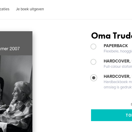
caties
Je boek uitgeven
Oma Trud
PAPERBACK
Flexibele, hoog
HARDCOVER,
Full-colour stofo
HARDCOVER,
Hardbackboek met
omslag is gedruk