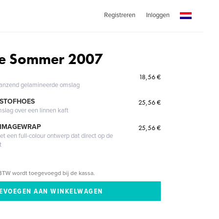
Registreren
Inloggen
e Sommer 2007
18,56 €
glanzend gelamineerde omslag
 STOFHOES
25,56 €
mslag over een linnen kaft
 IMAGEWRAP
25,56 €
 een full-colour ontwerp dat direct op de
t
BTW wordt toegevoegd bij de kassa.