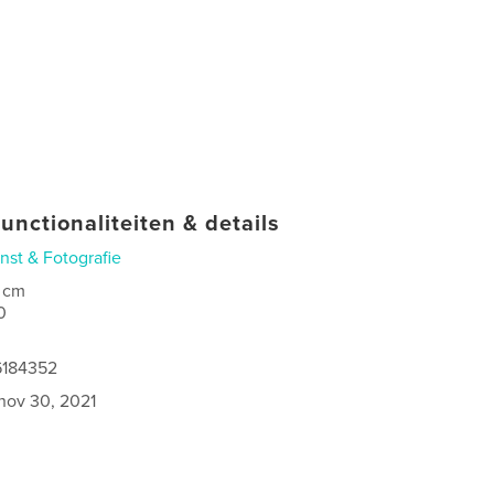
unctionaliteiten & details
nst & Fotografie
 cm
0
6184352
nov 30, 2021