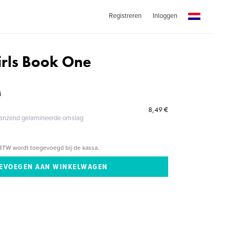
Registreren
Inloggen
rls Book One
i
8,49 €
glanzend gelamineerde omslag
BTW wordt toegevoegd bij de kassa.