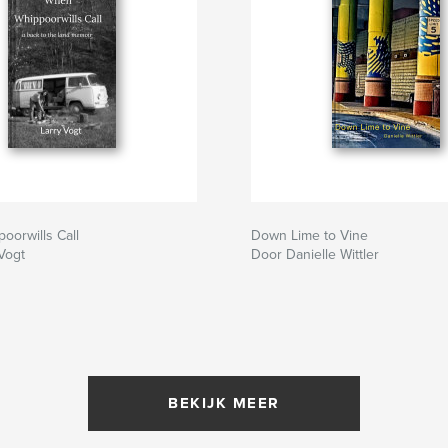
orwills Call
Down Lime to Vine
Vogt
Door Danielle Wittler
BEKIJK MEER