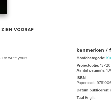
ZIEN VOORAF
kenmerken / f
ou to write yours.
Hoofdcategorie:
Ku
Projectoptie:
13×20
Aantal pagina's:
10
ISBN
Paperback: 978100
Datum publiceren:
Taal
English