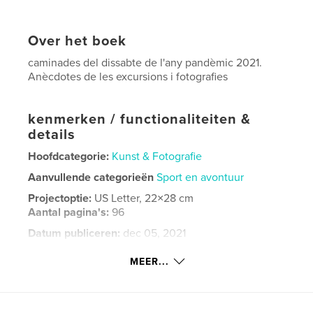
Over het boek
caminades del dissabte de l'any pandèmic 2021.
Anècdotes de les excursions i fotografies
kenmerken / functionaliteiten &
details
Hoofdcategorie:
Kunst & Fotografie
Aanvullende categorieën
Sport en avontuur
Projectoptie:
US Letter, 22×28 cm
Aantal pagina's:
96
Datum publiceren:
dec 05, 2021
Taal
Catalan
MEER...
Trefwoorden
Senderismo