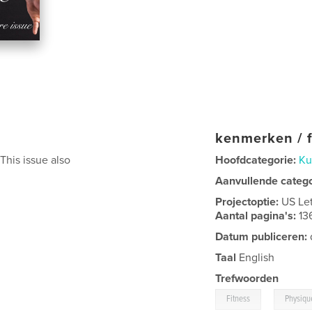
kenmerken / f
his issue also
Hoofdcategorie:
Ku
Aanvullende categ
Projectoptie:
US Le
Aantal pagina's:
13
Datum publiceren:
Taal
English
Trefwoorden
,
Fitness
Physiqu