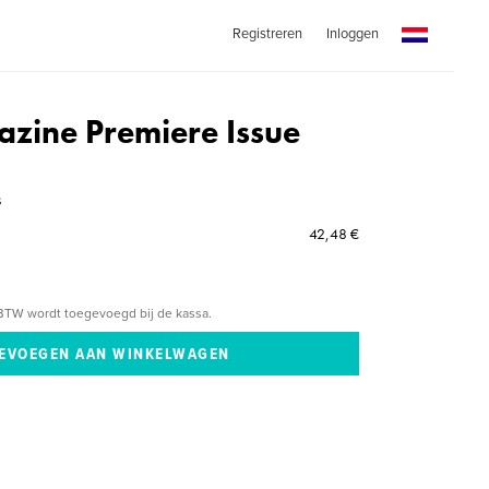
Registreren
Inloggen
zine Premiere Issue
s
42,48 €
BTW wordt toegevoegd bij de kassa.