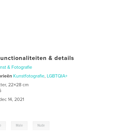
unctionaliteiten & details
nst & Fotografie
orieën
Kunstfotografie
,
LGBTQIA+
tter, 22×28 cm
6
dec 14, 2021
,
,
e
Male
Nude