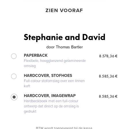
ZIEN VOORAF
Stephanie and David
door
Thomas Bartler
PAPERBACK
8.578,36 €
Flexibele, hoogglanzend gelamineerde
omslag
HARDCOVER, STOFHOES
8.585,36 €
Full-colour stofomslag over een linnen
kaft
HARDCOVER, IMAGEWRAP
8.585,36 €
Hardbackboek met een full-colour
ontwerp dat direct op de omslag is
gedrukt
BTW wordt toegevoegd bij de kassa.