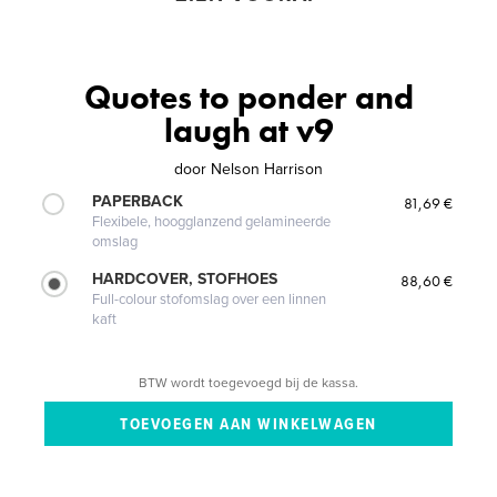
Quotes to ponder and
laugh at v9
door
Nelson Harrison
PAPERBACK
81,69 €
Flexibele, hoogglanzend gelamineerde
omslag
HARDCOVER, STOFHOES
88,60 €
Full-colour stofomslag over een linnen
kaft
BTW wordt toegevoegd bij de kassa.