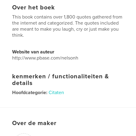
Over het boek
This book contains over 1,800 quotes gathered from
the internet and categorized. The quotes included
are meant to make you laugh, cry or just make you
think.
Website van auteur
http://www.pbase.com/nelsonh
kenmerken / functionaliteiten &
details
Hoofdcategorie:
Citaten
Projectoptie:
Standaard liggend, 25×20 cm
Aantal pagina's:
164
Datum publiceren:
jan 01, 2022
Over de maker
Taal
English