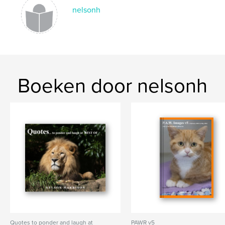
nelsonh
Boeken door nelsonh
Quotes to ponder and laugh at
PAWR v5