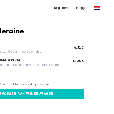
Registreren
Inloggen
 Heroine
6,52 €
glanzend gelamineerde omslag
 IMAGEWRAP
13,06 €
 een full-colour ontwerp dat direct op de
t
BTW wordt toegevoegd bij de kassa.