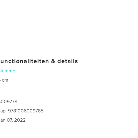
unctionaliteiten & details
leiding
5 cm
6009778
rap: 9781006009785
jan 07, 2022