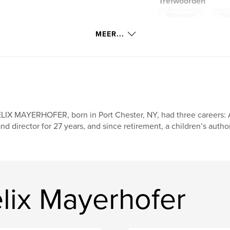
Trefwoorden
,
Mayerhofer
Fel
MEER...
LIX MAYERHOFER, born in Port Chester, NY, had three careers: A 
nd director for 27 years, and since retirement, a children’s author.
lix Mayerhofer