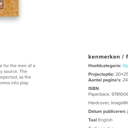
kenmerken / f
e for the men of a
Hoofdcategorie:
Op
ly source. The
Projectoptie:
20×2
expected, as the
Aantal pagina's:
24
comes into play.
ISBN
Paperback: 978100
Hardcover, ImageW
Datum publiceren:
Taal
English