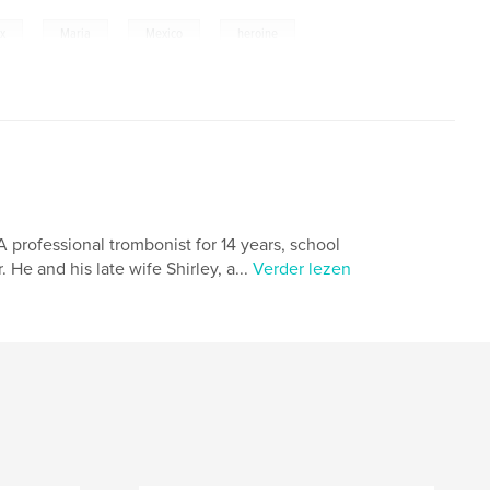
,
,
,
ix
Maria
Mexico
heroine
professional trombonist for 14 years, school
 He and his late wife Shirley, a...
Verder lezen