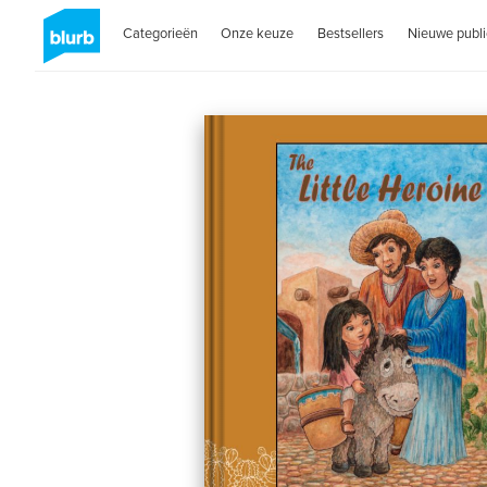
Categorieën
Onze keuze
Bestsellers
Nieuwe publi