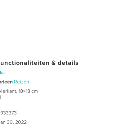
unctionaliteiten & details
dia
orieën
Reizen
vierkant, 18×18 cm
4
4933373
jan 30, 2022