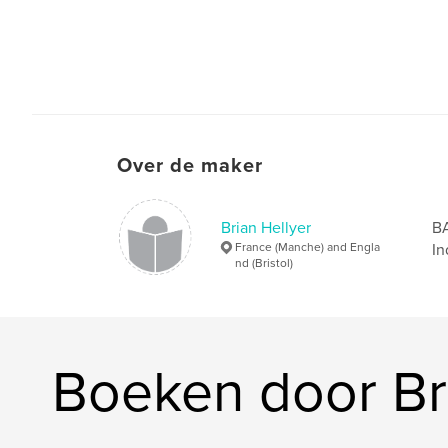
Over de maker
Brian Hellyer
BA
France (Manche) and Engla
In
nd (Bristol)
Boeken door Br