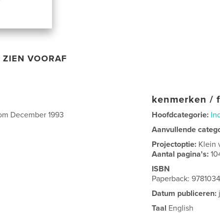
ZIEN VOORAF
kenmerken / f
from December 1993
Hoofdcategorie:
In
Aanvullende categ
Projectoptie:
Klein 
Aantal pagina's:
10
ISBN
Paperback: 978103
Datum publiceren:
Taal
English