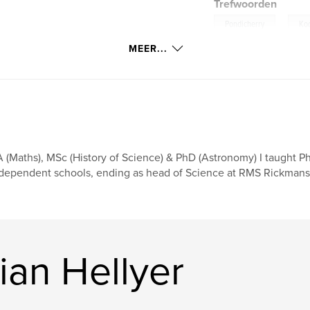
Trefwoorden
,
Pondicherry
Ko
MEER...
 (Maths), MSc (History of Science) & PhD (Astronomy) I taught P
dependent schools, ending as head of Science at RMS Rickmansw
ian Hellyer