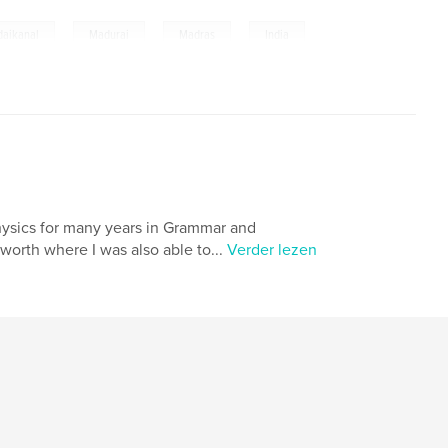
,
,
,
daikanal
Madurai
Madras
India
hysics for many years in Grammar and
orth where I was also able to...
Verder lezen