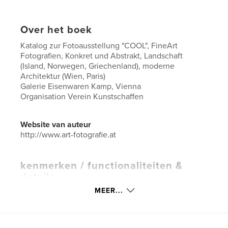
Over het boek
Katalog zur Fotoausstellung "COOL", FineArt
Fotografien, Konkret und Abstrakt, Landschaft
(Island, Norwegen, Griechenland), moderne
Architektur (Wien, Paris)
Galerie Eisenwaren Kamp, Vienna
Organisation Verein Kunstschaffen
Website van auteur
http://www.art-fotografie.at
kenmerken / functionaliteiten &
details
MEER...
Hoofdcategorie:
Salontafelboeken
Aanvullende categorieën
Architectuur
,
IJsland
Projectoptie:
US Letter, 22×28 cm