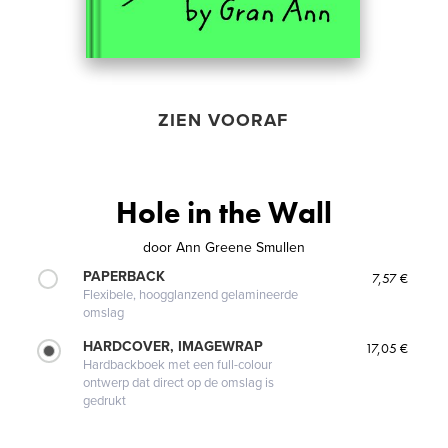
ZIEN VOORAF
Hole in the Wall
door
Ann Greene Smullen
PAPERBACK
7,57 €
Flexibele, hoogglanzend gelamineerde
omslag
HARDCOVER, IMAGEWRAP
17,05 €
Hardbackboek met een full-colour
ontwerp dat direct op de omslag is
gedrukt