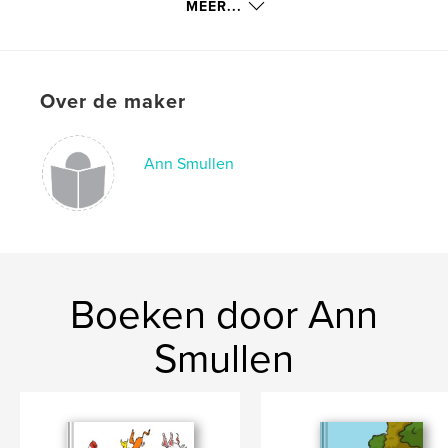
MEER...
Hardcover, ImageWrap: 9798210126672
Datum publiceren:
mar 15, 2022
Taal
English
Over de maker
Ann Smullen
Boeken door Ann
Smullen