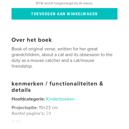
BTW wordt toegevoegd bij de kassa.
Over het boek
Book of original verse, written for her great
grandchildren, about a cat and its obsession to the
duty as a mouse catcher and a cat/mouse
friendship.
kenmerken / functionaliteiten &
details
Hoofdcategorie:
Kinderboeken
Projectoptie:
15×23 cm
Aantal pagina's:
24
ISBN
Paperback: 9798210126665