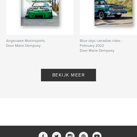
Angevaare Motorsports
Blue skys canadian rides -
Door Marie Dempsey
February 2022
Door Marie Dempsey
BEKIJK MEER