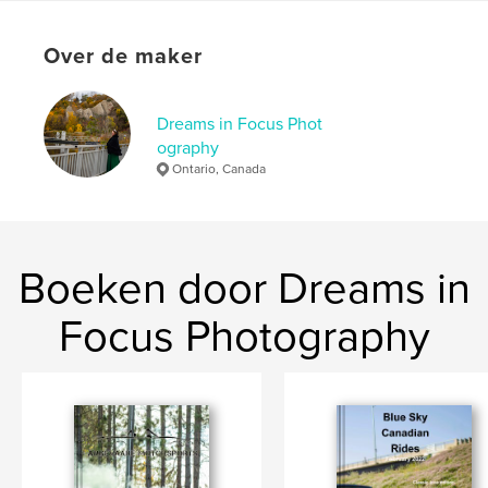
Taal
English
Trefwoorden
Over de maker
,
,
,
,
trucks
lifted
Ford
Dodge
Chevrolet
Dreams in Focus Phot
ography
Ontario, Canada
Boeken door Dreams in
Focus Photography