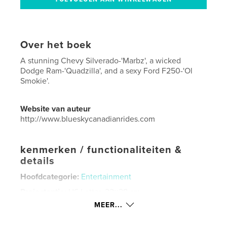
Over het boek
A stunning Chevy Silverado-'Marbz', a wicked
Dodge Ram-'Quadzilla', and a sexy Ford F250-'Ol
Smokie'.
Website van auteur
http://www.blueskycanadianrides.com
kenmerken / functionaliteiten &
details
Hoofdcategorie:
Entertainment
Projectoptie:
US Letter, 22×28 cm
Aantal pagina's:
24
MEER...
Datum publiceren:
mar 23, 2022