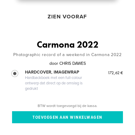
ZIEN VOORAF
Carmona 2022
Photographic record of a weekend in Carmona 2022
door
CHRIS DAWES
HARDCOVER, IMAGEWRAP
172,62 €
Hardbackboek met een full-colour
ontwerp dat direct op de omslag is
gedrukt
BTW wordt toegevoegd bij de kassa.