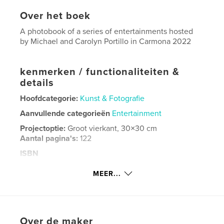
Over het boek
A photobook of a series of entertainments hosted
by Michael and Carolyn Portillo in Carmona 2022
kenmerken / functionaliteiten &
details
Hoofdcategorie:
Kunst & Fotografie
Aanvullende categorieën
Entertainment
Projectoptie:
Groot vierkant, 30×30 cm
Aantal pagina's:
122
ISBN
Hardcover, ImageWrap: 9798210499899
MEER...
Datum publiceren:
jul 14, 2022
Taal
English
Trefwoorden
Over de maker
,
,
dawes
carmona
portillo