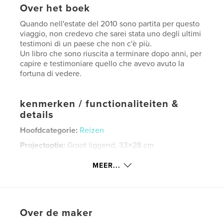
Over het boek
Quando nell'estate del 2010 sono partita per questo
viaggio, non credevo che sarei stata uno degli ultimi
testimoni di un paese che non c'è più.
Un libro che sono riuscita a terminare dopo anni, per
capire e testimoniare quello che avevo avuto la
fortuna di vedere.
kenmerken / functionaliteiten &
details
Hoofdcategorie:
Reizen
Projectoptie:
Groot liggend, 33×28 cm
Aantal pagina's:
370
MEER...
Datum publiceren:
jul 23, 2022
Taal
Italian
Trefwoorden
Over de maker
,
,
,
,
Petra
Giordania
Siria
Syria