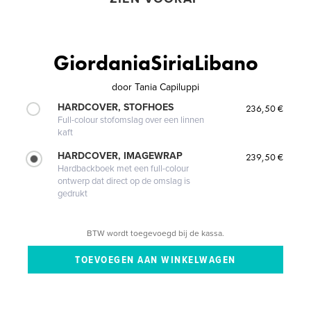
GiordaniaSiriaLibano
door
Tania Capiluppi
HARDCOVER, STOFHOES
236,50 €
Full-colour stofomslag over een linnen
kaft
HARDCOVER, IMAGEWRAP
239,50 €
Hardbackboek met een full-colour
ontwerp dat direct op de omslag is
gedrukt
BTW wordt toegevoegd bij de kassa.