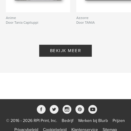
Anime
Azzorre
Door Tania Capiluppi
Door TANIA
BEKIJK MEER
© 2016 - 2026 RPI Print, Inc.
Bedrijf
Werken bij Blurb
Prijzen
Privacybeleid
Cookiebeleid
Klantenservice
Sitemap