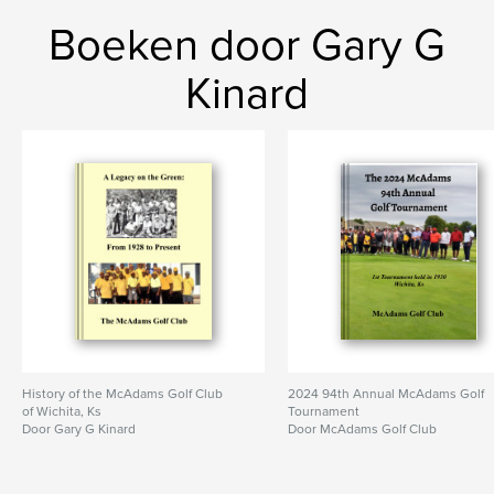
Boeken door Gary G
Kinard
History of the McAdams Golf Club
2024 94th Annual McAdams Golf
of Wichita, Ks
Tournament
Door Gary G Kinard
Door McAdams Golf Club