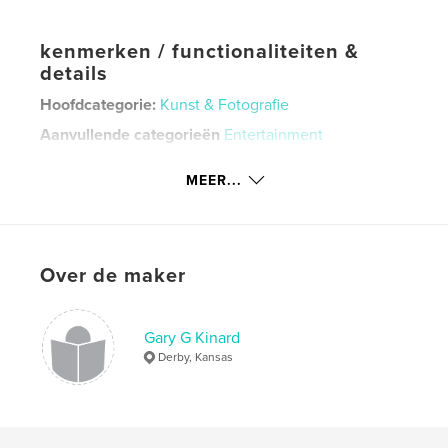
kenmerken / functionaliteiten &
details
Hoofdcategorie:
Kunst & Fotografie
Aanvullende categorieën
Entertainment
Projectoptie:
Standaard liggend, 25×20 cm
MEER...
Aantal pagina's:
32
ISBN
Paperback: 9798210567772
Datum publiceren:
aug 10, 2022
Over de maker
Taal
English
Trefwoorden
Gary G Kinard
,
Groove
Grub
Derby, Kansas