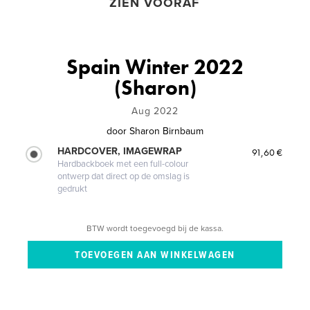
ZIEN VOORAF
Spain Winter 2022
(Sharon)
Aug 2022
door
Sharon Birnbaum
HARDCOVER, IMAGEWRAP
91,60 €
Hardbackboek met een full-colour
ontwerp dat direct op de omslag is
gedrukt
BTW wordt toegevoegd bij de kassa.