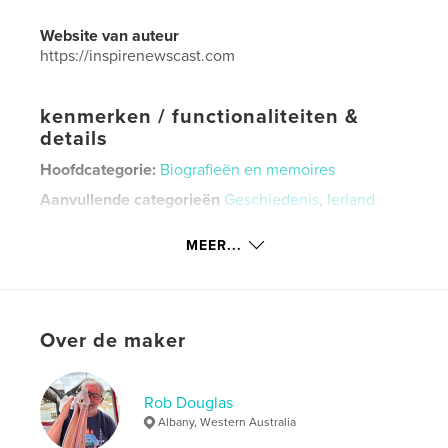
Website van auteur
https://inspirenewscast.com
kenmerken / functionaliteiten &
details
Hoofdcategorie:
Biografieën en memoires
Aanvullende categorieën
Geschiedenis
,
Ierland
Projectoptie:
Groot liggend, 33×28 cm
MEER...
Aantal pagina's:
106
ISBN
Hardcover, stofhoes: 9798211675513
Datum publiceren:
dec 30, 2022
Over de maker
Taal
English
Trefwoorden
Rob Douglas
,
,
,
Douglas
Ballymena
Belfast
genealogy
Albany, Western Australia