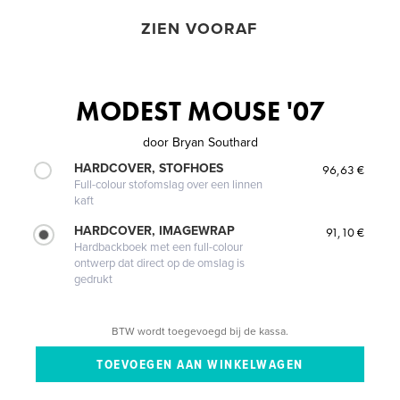
ZIEN VOORAF
MODEST MOUSE '07
door
Bryan Southard
HARDCOVER, STOFHOES
96,63 €
Full-colour stofomslag over een linnen
kaft
HARDCOVER, IMAGEWRAP
91,10 €
Hardbackboek met een full-colour
ontwerp dat direct op de omslag is
gedrukt
BTW wordt toegevoegd bij de kassa.