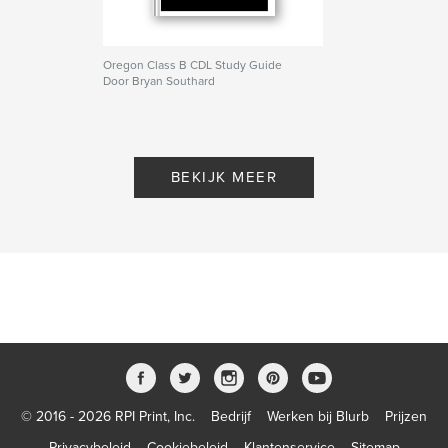
Oregon Class B CDL Study Guide
Door Bryan Southard
BEKIJK MEER
© 2016 - 2026 RPI Print, Inc.
Bedrijf
Werken bij Blurb
Prijzen
Privacybeleid
Cookiebeleid
Klantenservice
Sitemap