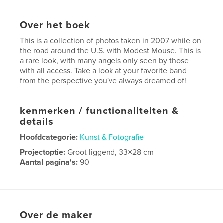
Over het boek
This is a collection of photos taken in 2007 while on
the road around the U.S. with Modest Mouse. This is
a rare look, with many angels only seen by those
with all access. Take a look at your favorite band
from the perspective you've always dreamed of!
kenmerken / functionaliteiten &
details
Hoofdcategorie:
Kunst & Fotografie
Projectoptie:
Groot liggend, 33×28 cm
Aantal pagina's:
90
Datum publiceren:
nov 16, 2007
Trefwoorden
,
,
Live Photography
Concert
Music
Over de maker