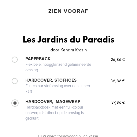
ZIEN VOORAF
Les Jardins du Paradis
door
Kendra Krasin
PAPERBACK
26,86 €
Flexibele, hoogglanzend gelamineerde
omslag
HARDCOVER, STOFHOES
36,86 €
Full-colour stofomslag over een linnen
kaft
HARDCOVER, IMAGEWRAP
37,86 €
Hardbackboek met een full-colour
ontwerp dat direct op de omslag is
gedrukt
BTW wordt toegevoegd bij de kassa.