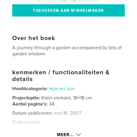
Over het boek
A journey through a garden accompanied by bits of
garden wisdom.
kenmerken / functionaliteiten &
details
Hoofdcategorie:
Huis en tuin
Projectoptie:
Klein vierkant, 18×18 cm
Aantal pagina's:
34
Datum publiceren:
nov 16, 2007
Trefwoorden
,
,
,
,
flowers
quotes
flower
wisdom
MEER...