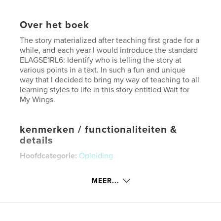
Over het boek
The story materialized after teaching first grade for a
while, and each year I would introduce the standard
ELAGSE1RL6: Identify who is telling the story at
various points in a text. In such a fun and unique
way that I decided to bring my way of teaching to all
learning styles to life in this story entitled Wait for
My Wings.
kenmerken / functionaliteiten &
details
Hoofdcategorie:
Opleiding
Aanvullende categorieën
Literaire fictie
,
Kinderboeken
MEER...
Projectoptie:
20×25 cm
Aantal pagina's:
26
ISBN