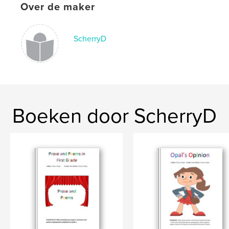
Over de maker
Paperback: 9798211584228
Datum publiceren:
jan 30, 2023
ScherryD
Taal
English
Trefwoorden
,
,
,
Fun
Reading
Georgia Standard
Elementary
Boeken door ScherryD