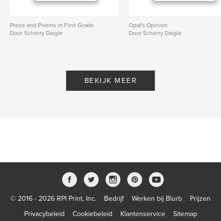
Prose and Poems in First Grade
Opal's Opinion
Door Scherry Daigle
Door Scherry Daigle
BEKIJK MEER
© 2016 - 2026 RPI Print, Inc.
Bedrijf
Werken bij Blurb
Prijzen
Privacybeleid
Cookiebeleid
Klantenservice
Sitemap