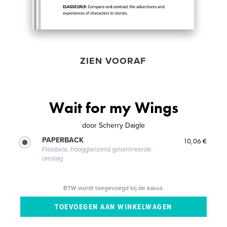
ZIEN VOORAF
Wait for my Wings
door
Scherry Daigle
PAPERBACK
10,06 €
Flexibele, hoogglanzend gelamineerde
omslag
BTW wordt toegevoegd bij de kassa.