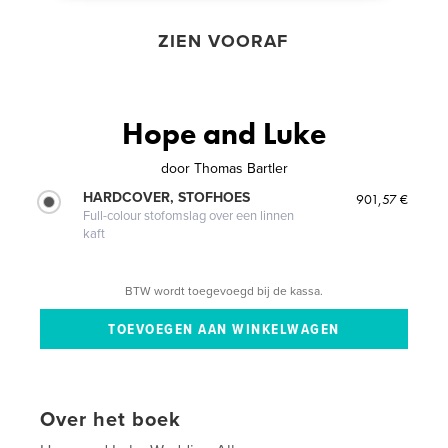
ZIEN VOORAF
Hope and Luke
door
Thomas Bartler
HARDCOVER, STOFHOES
901,57 €
Full-colour stofomslag over een linnen
kaft
BTW wordt toegevoegd bij de kassa.
Over het boek