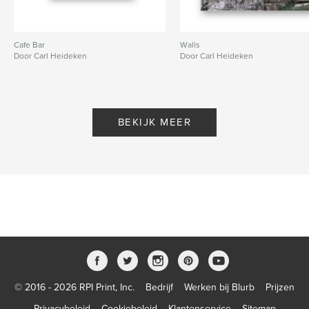
Cafe Bar
Walls
Door Carl Heideken
Door Carl Heideken
BEKIJK MEER
© 2016 - 2026 RPI Print, Inc.
Bedrijf
Werken bij Blurb
Prijzen
Privacybeleid
Cookiebeleid
Klantenservice
Sitemap