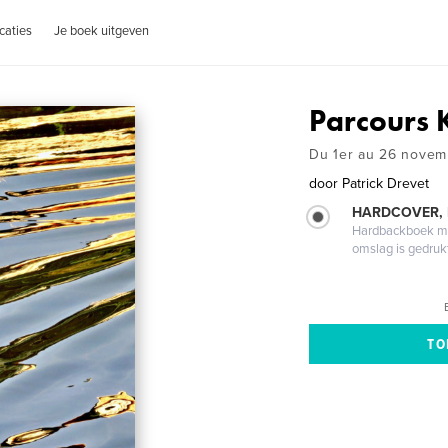
caties
Je boek uitgeven
Parcours 
Du 1er au 26 nove
door
Patrick Drevet
HARDCOVER,
Hardbackboek met
omslag is gedruk