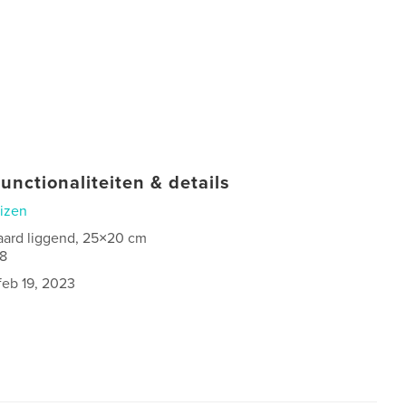
unctionaliteiten & details
izen
aard liggend, 25×20 cm
8
feb 19, 2023