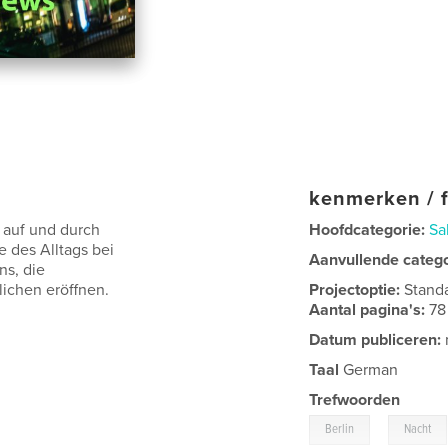
kenmerken / f
 auf und durch
Hoofdcategorie:
Sa
e des Alltags bei
Aanvullende categ
ns, die
ichen eröffnen.
Projectoptie:
Stand
Aantal pagina's:
78
Datum publiceren:
Taal
German
Trefwoorden
,
Berlin
Nacht