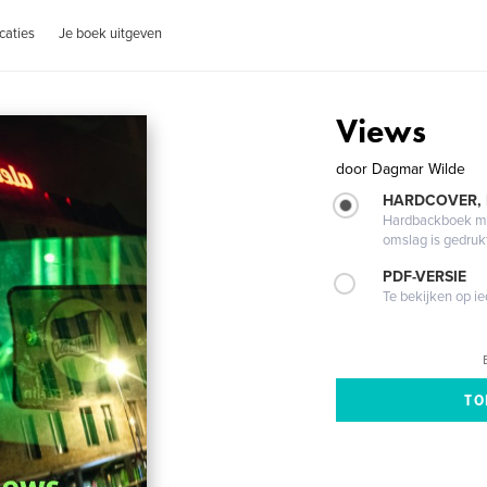
caties
Je boek uitgeven
Views
door
Dagmar Wilde
HARDCOVER,
Hardbackboek met
omslag is gedruk
PDF-VERSIE
Te bekijken op i