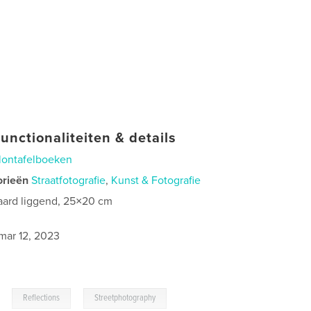
unctionaliteiten & details
lontafelboeken
orieën
Straatfotografie
,
Kunst & Fotografie
aard liggend, 25×20 cm
mar 12, 2023
,
,
Reflections
Streetphotography