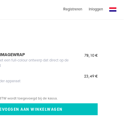
Registreren
Inloggen
 IMAGEWRAP
78,10 €
 een full-colour ontwerp dat direct op de
t
23,49 €
eder apparaat
BTW wordt toegevoegd bij de kassa.