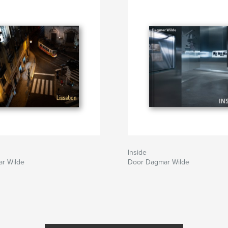
Inside
r Wilde
Door Dagmar Wilde