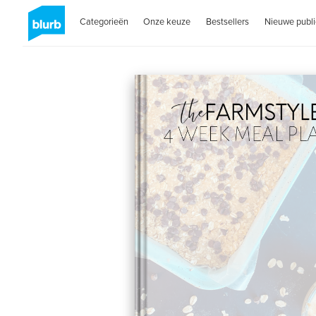
Categorieën
Onze keuze
Bestsellers
Nieuwe publi