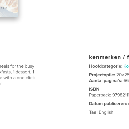
kenmerken / f
meals for the busy
Hoofdcategorie:
Ko
asts, 1 dessert, 1
Projectoptie:
20×2
e with a one click
Aantal pagina's:
66
r.
ISBN
Paperback: 979821
Datum publiceren:
Taal
English