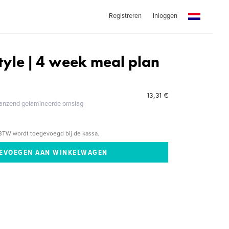
Registreren
Inloggen
tyle | 4 week meal plan
13,31 €
glanzend gelamineerde omslag
BTW wordt toegevoegd bij de kassa.