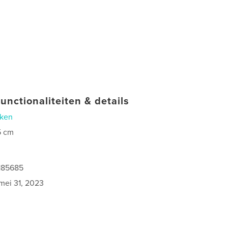
unctionaliteiten & details
ken
5 cm
1185685
mei 31, 2023