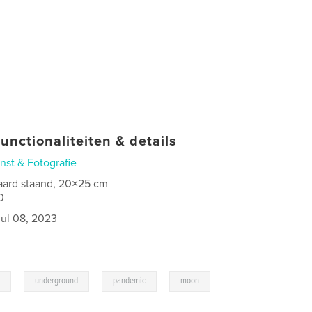
unctionaliteiten & details
nst & Fotografie
aard staand, 20×25 cm
0
jul 08, 2023
,
,
,
t
underground
pandemic
moon