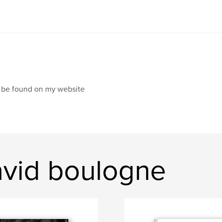
 be found on my website
vid boulogne