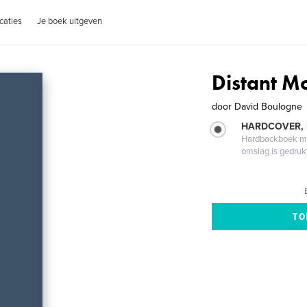
caties
Je boek uitgeven
Distant M
door
David Boulogne
HARDCOVER,
Hardbackboek met
omslag is gedruk