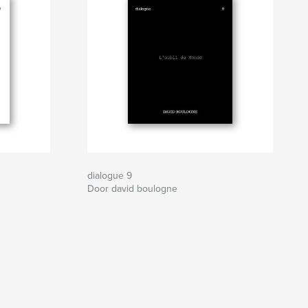
dialogue 9
Door david boulogne