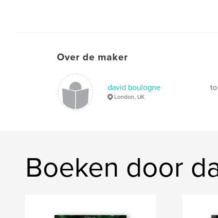
Over de maker
david boulogne
to
London, UK
Boeken door da