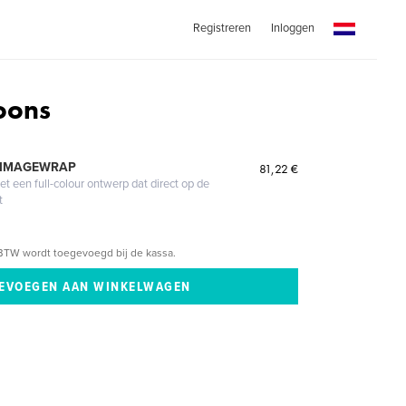
Registreren
Inloggen
oons
 IMAGEWRAP
81,22 €
 een full-colour ontwerp dat direct op de
t
BTW wordt toegevoegd bij de kassa.