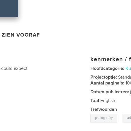
ZIEN VOORAF
kenmerken / f
u could expect
Hoofdcategorie:
Ku
Projectoptie:
Stand
Aantal pagina's:
10
Datum publiceren:
Taal
English
Trefwoorden
,
photography
ar