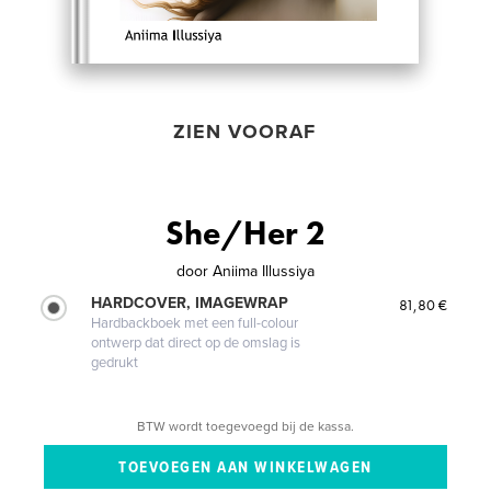
ZIEN VOORAF
She/Her 2
door
Aniima Illussiya
HARDCOVER, IMAGEWRAP
81,80 €
Hardbackboek met een full-colour
ontwerp dat direct op de omslag is
gedrukt
BTW wordt toegevoegd bij de kassa.