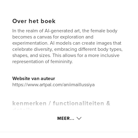
Over het boek
In the realm of AI-generated art, the female body
becomes a canvas for exploration and
experimentation. AI models can create images that
celebrate diversity, embracing different body types,
shapes, and sizes. This allows for a more inclusive
representation of femininity.
Website van auteur
https://www.artpal.com/aniimaillussiya
kenmerken / functionaliteiten &
details
MEER...
Hoofdcategorie:
Kunst & Fotografie
Aanvullende categorieën
Beeldende kunst
,
Salontafelboeken