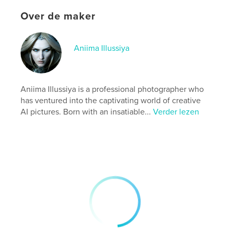
Projectoptie:
Standaard staand, 20×25 cm
Over de maker
Aantal pagina's:
64
Datum publiceren:
sep 08, 2023
Aniima Illussiya
Taal
English
Trefwoorden
,
,
,
digital
her
art she
ai
Aniima Illussiya is a professional photographer who
has ventured into the captivating world of creative
AI pictures. Born with an insatiable...
Verder lezen