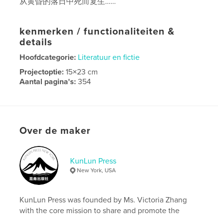
从黄昏的落日中死而复生……
kenmerken / functionaliteiten &
details
Hoofdcategorie:
Literatuur en fictie
Projectoptie:
15×23 cm
Aantal pagina's:
354
Datum publiceren:
sep 17, 2023
Taal
Chinese (Simplified)
Over de maker
KunLun Press
New York, USA
KunLun Press was founded by Ms. Victoria Zhang
with the core mission to share and promote the