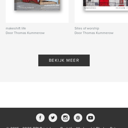
makeshift life
Sites of worship
Door Thomas Kummerow
Door Thomas Kummerow
BEKIJK MEER