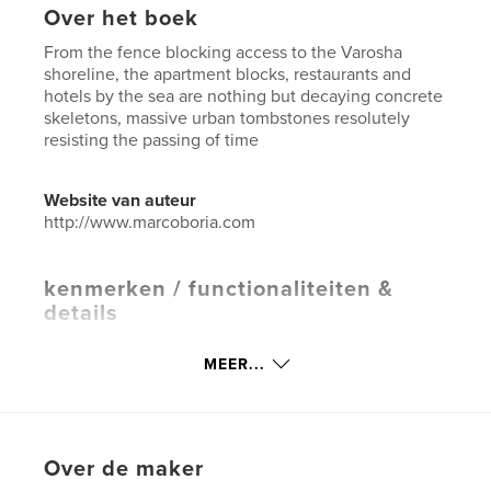
Over het boek
From the fence blocking access to the Varosha
shoreline, the apartment blocks, restaurants and
hotels by the sea are nothing but decaying concrete
skeletons, massive urban tombstones resolutely
resisting the passing of time
Website van auteur
http://www.marcoboria.com
kenmerken / functionaliteiten &
details
Hoofdcategorie:
Geschiedenis
MEER...
Projectoptie:
Groot liggend, 33×28 cm
Aantal pagina's:
92
Datum publiceren:
ok 09, 2023
Over de maker
Taal
English