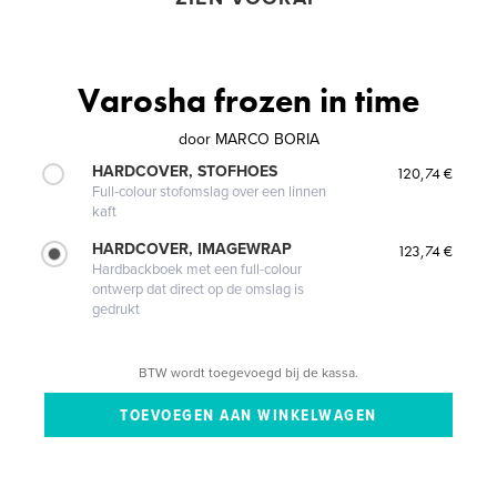
Varosha frozen in time
door
MARCO BORIA
HARDCOVER, STOFHOES
120,74 €
Full-colour stofomslag over een linnen
kaft
HARDCOVER, IMAGEWRAP
123,74 €
Hardbackboek met een full-colour
ontwerp dat direct op de omslag is
gedrukt
BTW wordt toegevoegd bij de kassa.