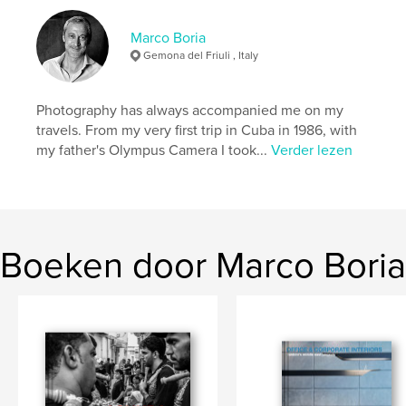
Trefwoorden
,
Varosha
Cyprus
Marco Boria
Gemona del Friuli , Italy
Photography has always accompanied me on my
travels. From my very first trip in Cuba in 1986, with
my father's Olympus Camera I took...
Verder lezen
Boeken door Marco Boria