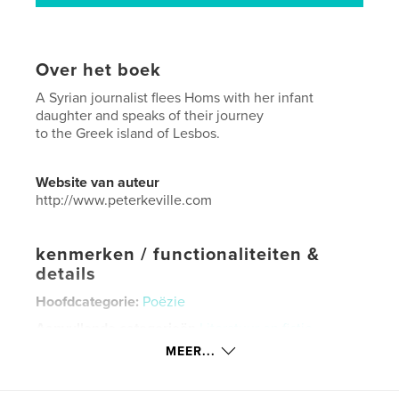
Over het boek
A Syrian journalist flees Homs with her infant
daughter and speaks of their journey
to the Greek island of Lesbos.
Website van auteur
http://www.peterkeville.com
kenmerken / functionaliteiten &
details
Hoofdcategorie:
Poëzie
Aanvullende categorieën
Literatuur en fictie
,
Geschiedenis
MEER...
Projectoptie:
13×20 cm
Aantal pagina's:
24