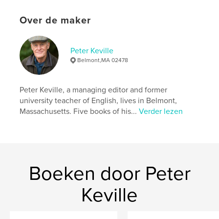
ISBN
Over de maker
Paperback: 9798210772893
Datum publiceren:
ok 24, 2023
Taal
English
Peter Keville
Belmont,MA 02478
Trefwoorden
,
,
orange life jackets
Lesbos
refugees
Peter Keville, a managing editor and former
university teacher of English, lives in Belmont,
Massachusetts. Five books of his...
Verder lezen
Boeken door Peter
Keville