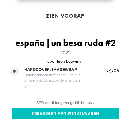
ZIEN VOORAF
españa | un besa ruda #2
2022
door
leon bouwman
HARDCOVER, IMAGEWRAP
127,20 €
Hardbackboek met een full-colour
ontwerp dat direct op de omslag is
gedrukt
BTW wordt toegevoegd bij de kassa.