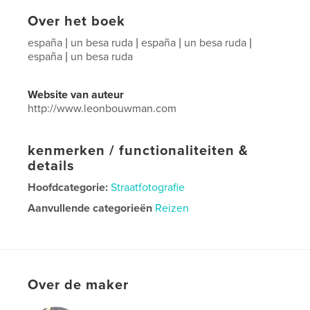
Over het boek
españa | un besa ruda | españa | un besa ruda |
españa | un besa ruda
Website van auteur
http://www.leonbouwman.com
kenmerken / functionaliteiten &
details
Hoofdcategorie:
Straatfotografie
Aanvullende categorieën
Reizen
Projectoptie:
Groot vierkant, 30×30 cm
Aantal pagina's:
132
Datum publiceren:
nov 02, 2023
Over de maker
Taal
Spanish